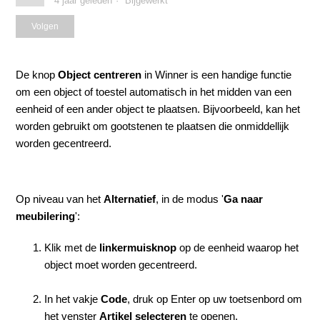
4 jaar geleden
Bijgewerkt
Nog door niemand gevolgd
Volgen
De knop
Object centreren
in Winner is een handige functie
om een object of toestel automatisch in het midden van een
eenheid of een ander object te plaatsen. Bijvoorbeeld, kan het
worden gebruikt om gootstenen te plaatsen die onmiddellijk
worden gecentreerd.
Op niveau van het
Alternatief
, in de m
odus
'
Ga naar
meubilering
'
:
Klik met de
linkermuisknop
op de eenheid waarop het
object moet worden gecentreerd.
In het vakje
Code
, druk op Enter op uw toetsenbord om
het venster
Artikel selecteren
te openen.