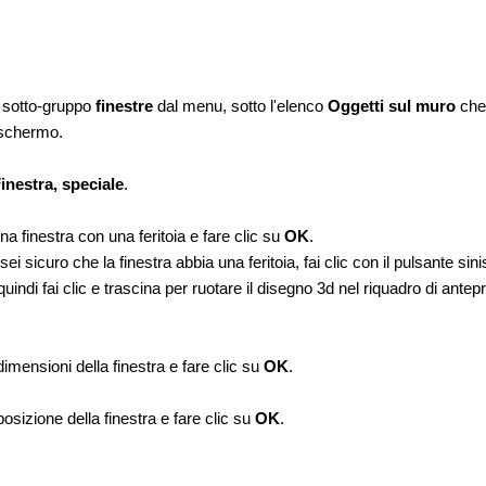
l sotto-gruppo
finestre
dal menu, sotto l'elenco
Oggetti sul muro
che 
o schermo.
inestra, speciale
.
a finestra con una feritoia e fare clic su
OK
.
sei sicuro che la finestra abbia una feritoia, fai clic con il pulsante si
quindi fai clic e trascina per ruotare il disegno 3d nel riquadro di antepr
imensioni della finestra e fare clic su
OK
.
osizione della finestra e fare clic su
OK
.