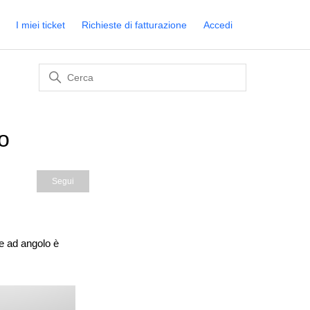
I miei ticket
Richieste di fatturazione
Accedi
to
Non ancora seguito da nessuno
Segui
te ad angolo è