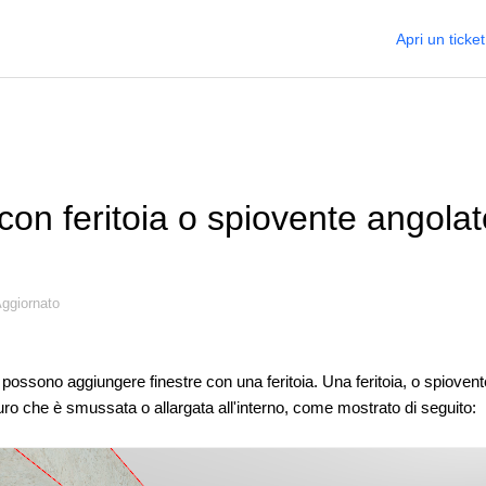
Apri un ticket
con feritoia o spiovente angola
ggiornato
ti possono aggiungere finestre con una feritoia. Una feritoia, o spioven
uro che è smussata o allargata all'interno, come mostrato di seguito: