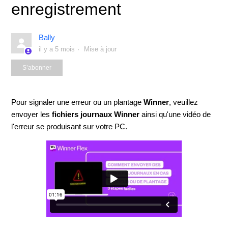
enregistrement
Bally
il y a 5 mois
Mise à jour
Pas encore suivi par quelqu'un
S’abonner
Pour signaler une erreur ou un plantage
Winner
, veuillez
envoyer les
fichiers journaux Winner
ainsi qu'une vidéo de
l'erreur se produisant sur votre PC.