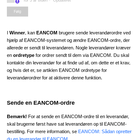
for 3 år siden
Opdateret
Følges endnu ikke af nogen
Følg
I
Winner
, kan
EANCOM
brugere sende leverandørordre ved
hjælp af EANCOM-systemet og ændre EANCOM-ordre, der
allerede er sendt til leverandøren. Nogle leverandører kræver
en
ordretype
for ordrer sendt til dem via EANCOM. Du skal
kontakte din leverandør for at finde ud af, om dette er et krav,
og hvis det er, se artiklen
EANCOM ordretype for
leverandørordrer
for at aktivere denne funktion.
Sende en EANCOM-ordre
Bemærk!
For at sende en EANCOM-ordre til en leverandør,
skal brugerne først have sat leverandøren op til EANCOM-
bestilling. For mere information, se
EANCOM: Sådan opretter
du en leverandør til EANCOM
.