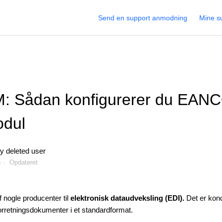
Send en support anmodning
Mine s
 Sådan konfigurerer du EAN
odul
y deleted user
n
Opdateret
ogle producenter til
elektronisk dataudveksling (EDI).
Det
er konc
rretningsdokumenter i et standardformat.