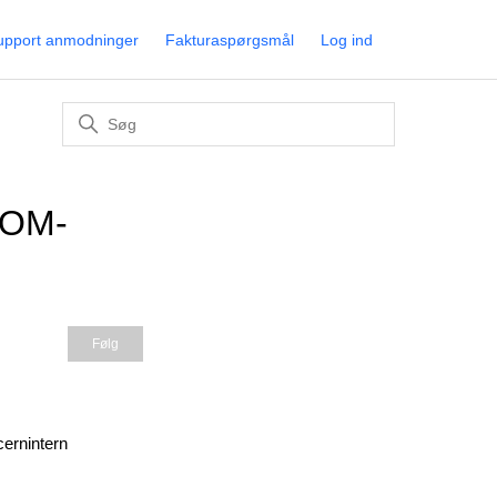
upport anmodninger
Fakturaspørgsmål
Log ind
COM-
Følges endnu ikke af nogen
Følg
ernintern