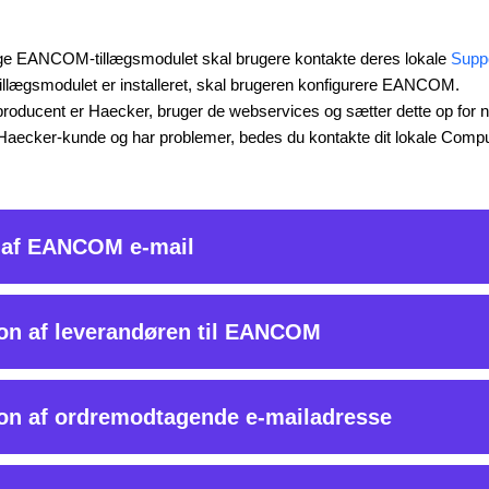
ruge EANCOM-tillægsmodulet skal brugere kontakte deres lokale
Supp
r tillægsmodulet er installeret, skal brugeren konfigurere EANCOM.
 producent er Haecker, bruger de webservices og sætter dette op for 
 Haecker-kunde og har problemer, bedes du kontakte dit lokale Comp
 af EANCOM e-mail
 brugeren har en Gmail-konto som en af adresserne i opsætningen, s
ion af leverandøren til EANCOM
ereres specifikt til mailopsætningen. For mere information, se
Brug
e på din EANCOM Mail-konto
.
visse leverandører understøtter EANCOM-bestilling. Brugere bør før
ion af ordremodtagende e-mailadresse
u:
t bekræfte, om de understøtter EANCOM-bestilling.
ægsmoduler
e-mail
Indstillinger
.