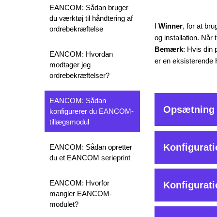
EANCOM: Sådan bruger
du værktøj til håndtering af
I
Winner
, for at b
ordrebekræftelse
og installation. Nå
Bemærk
: Hvis din
EANCOM: Hvordan
er en eksisterende
modtager jeg
ordrebekræftelser?
EANCOM: Sådan
Opsætning
konfigurerer du EANCOM-
tillægsmodul
BEMÆRK!
Hvis
Konfigurat
EANCOM: Sådan opretter
adgangskoden gen
du et EANCOM serieprint
trinsbekræftels
BEMÆRK!
Kun 
EANCOM: Hvorfor
Konfigurat
På
Projekt
nivea
leverandør for a
mangler EANCOM-
modulet?
Vælg
Till