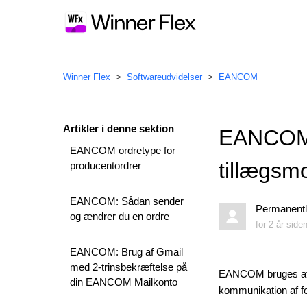
Winner Flex
Softwareudvidelser
EANCOM
Artikler i denne sektion
EANCOM:
EANCOM ordretype for
tillægsm
producentordrer
EANCOM: Sådan sender
Permanentl
og ændrer du en ordre
for 2 år side
EANCOM: Brug af Gmail
med 2-trinsbekræftelse på
EANCOM bruges af n
din EANCOM Mailkonto
kommunikation af fo