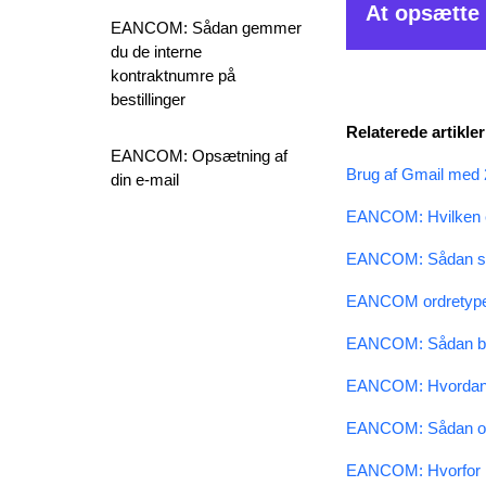
På
Projekt
nivea
At opsætte 
EANCOM: Sådan gemmer
I
Opsætni
På
Projekt
nivea
du de interne
Vælg
Till
kontraktnumre på
Vælg
R
Din POP
For
Winner
bruge
bestillinger
I
EANCOM-i
er indi
registreres ved:
blive vist 
I
Regis
Relaterede artikler
finde 
EANCOM: Opsætning af
Redige
Bemær
Vælg
Till
Brug af Gmail med 
din e-mail
I
Leverand
EANC
EANCOM-o
I
Lever
På
Indstil
EANCOM: Hvilken e-
relevan
Din ma
EANCOM: Sådan sen
Klik på
an
Klik
Tilføj
Indtast
Login
EANCOM ordretype 
Klik på
Bemær
O
til sin 
Klik
Gem
e
BEMÆ
EANCOM: Sådan brug
Klik på
generer
Bemærk
: 
EANCOM: Hvordan m
Vælg
Avan
EANCOM: Sådan opr
EANCOM: Hvorfor
Under
Ava