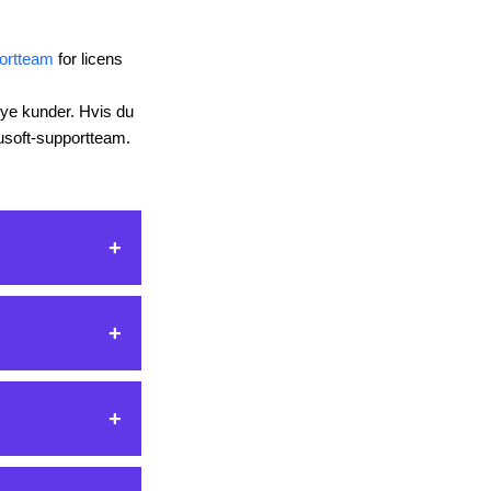
ortteam
for licens
nye kunder. Hvis du
usoft-supportteam.
kal
 af Gmail med 2-
st kontakte deres