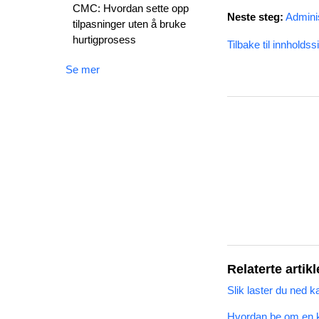
CMC: Hvordan sette opp
Neste steg:
Adminis
tilpasninger uten å bruke
hurtigprosess
Tilbake til innholdss
Se mer
Relaterte artikl
Slik laster du ned 
Hvordan be om en 