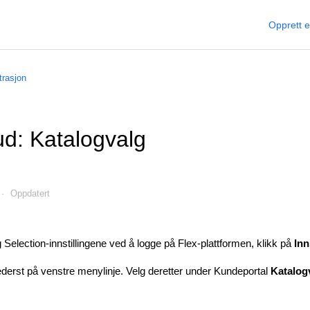
Opprett 
trasjon
ud: Katalogvalg
Oppdatert
og Selection-innstillingene ved å logge på Flex-plattformen, klikk på
Inn
derst på venstre menylinje. Velg deretter under Kundeportal
Katalog