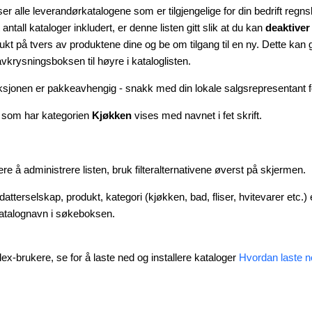
ser alle leverandørkatalogene som er tilgjengelige for din bedrift
regns
antall kataloger inkludert, er denne listen gitt slik at du kan
deaktiver
brukt på tvers av produktene dine og be om tilgang til en ny. Dette kan 
vkrysningsboksen til høyre i kataloglisten.
ksjonen er pakkeavhengig - snakk med din lokale salgsrepresentant f
 som har kategorien
Kjøkken
vises med navnet i fet skrift.
ere å administrere listen, bruk filteralternativene øverst på skjermen.
 datterselskap, produkt, kategori (kjøkken, bad, fliser, hvitevarer etc.)
katalognavn i søkeboksen.
lex-brukere, se for å laste ned og installere kataloger
Hvordan laste n