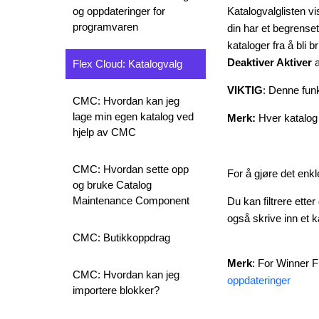
og oppdateringer for
Katalogvalglisten vi
programvaren
din har et begrenset 
kataloger fra å bli 
Deaktiver Aktiver
a
Flex Cloud: Katalogvalg
VIKTIG
: Denne fun
CMC: Hvordan kan jeg
lage min egen katalog ved
Merk:
Hver katalog
hjelp av CMC
CMC: Hvordan sette opp
For å gjøre det enkl
og bruke Catalog
Maintenance Component
Du kan filtrere etter
også skrive inn et 
CMC: Butikkoppdrag
Merk
: For Winner F
CMC: Hvordan kan jeg
oppdateringer
importere blokker?