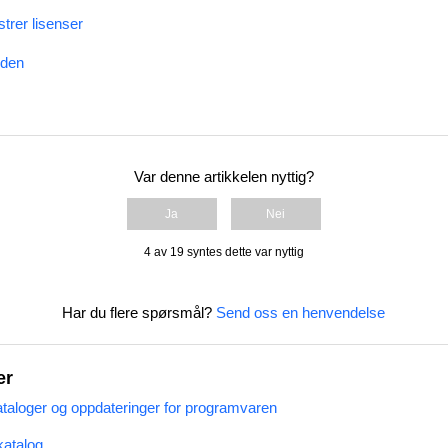
trer lisenser
iden
Var denne artikkelen nyttig?
Ja
Nei
4 av 19 syntes dette var nyttig
Har du flere spørsmål?
Send oss en henvendelse
er
kataloger og oppdateringer for programvaren
katalog