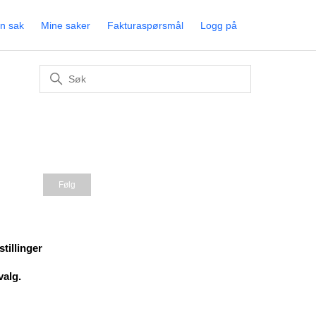
en sak
Mine saker
Fakturaspørsmål
Logg på
Følges ikke av noen ennå
Følg
stillinger
valg.