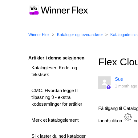
Winner Flex
Kataloger og leverandører
Katalogadminis
Artikler i denne seksjonen
Flex Clo
Katalogleser: Kode- og
tekstsøk
Sue
1 month ago
CMC: Hvordan legge til
tilpasning 9 - ekstra
kodesamlinger for artikler
Få tilgang til Catal
Merk et katalogelement
tannhjulikon
ne
Slik laster du ned kataloger