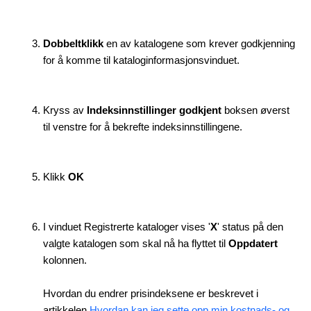
Dobbeltklikk
en av katalogene som krever godkjenning
for å komme til kataloginformasjonsvinduet.
Kryss av
Indeksinnstillinger godkjent
boksen øverst
til venstre for å bekrefte indeksinnstillingene.
Klikk
OK
I vinduet Registrerte kataloger vises '
X
' status på den
valgte katalogen som skal nå ha flyttet til
Oppdatert
kolonnen.
Hvordan du endrer prisindeksene er beskrevet i
artikkelen
Hvordan kan jeg sette opp min kostnads- og