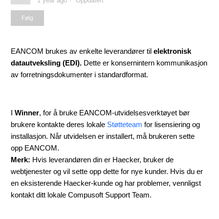
1 year ago
Oppdatert
Følges ikke av noen ennå
Følg
EANCOM brukes av enkelte leverandører til
elektronisk
datautveksling (EDI).
Dette er konsernintern kommunikasjon
av forretningsdokumenter i standardformat.
I
Winner
, for å bruke EANCOM-utvidelsesverktøyet bør
brukere kontakte deres lokale
Støtteteam
for lisensiering og
installasjon. Når utvidelsen er installert, må brukeren sette
opp EANCOM.
Merk:
Hvis leverandøren din er Haecker, bruker de
webtjenester og vil sette opp dette for nye kunder. Hvis du er
en eksisterende Haecker-kunde og har problemer, vennligst
kontakt ditt lokale Compusoft Support Team.