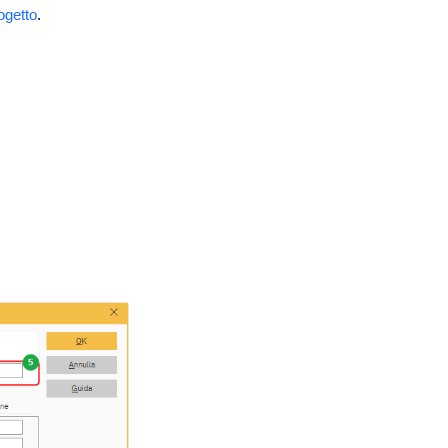
ogetto
.