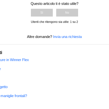
Questo articolo ti è stato utile?
Sì
No
Utenti che ritengono sia utile: 1 su 2
Altre domande?
Invia una richiesta
ti
ture in Winner Flex
e
getto
aniglie frontali?