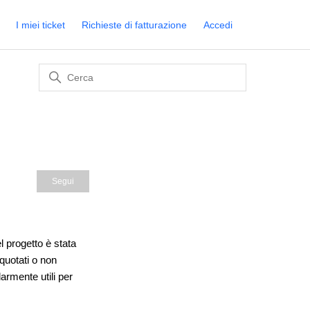
I miei ticket
Richieste di fatturazione
Accedi
Non ancora seguito da nessuno
Segui
l progetto è stata
quotati o non
armente utili per