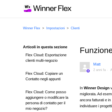
Winner Flex
Impostazioni
Clienti
Articoli in questa sezione
Funzione
Flex Cloud: Esportazione
clienti multi-negozio
Matt
2 anni fa
A
Flex Cloud: Copiare un
Contatto negli appunti
In
Winner Design
v
Flex Cloud: Come posso
migliorata. Ad esemp
aggiungere o modificare la
ancora fatturati e i
persona di contatto per il
individuare i proget
mio negozio?