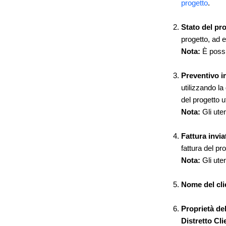
progetto
.
Stato del pr
progetto, ad 
Nota:
È possi
Preventivo i
utilizzando la
del progetto u
Nota:
Gli ute
Fattura invi
fattura del pr
Nota:
Gli ute
Nome del cl
Proprietà del
Distretto Cli