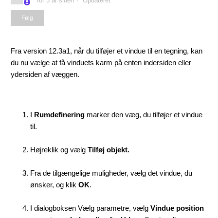
for 3 år siden
Opdateret
Følges endnu ikke af nogen
Følg
Fra version 12.3a1, når du tilføjer et vindue til en tegning, kan
du nu vælge at få vinduets karm på enten indersiden eller
ydersiden af væggen.
I
Rumdefinering
marker den væg, du tilføjer et vindue
til.
Højreklik og vælg
Tilføj objekt.
Fra de tilgængelige muligheder, vælg det vindue, du
ønsker, og klik
OK
.
I dialogboksen Vælg parametre, vælg
Vindue position