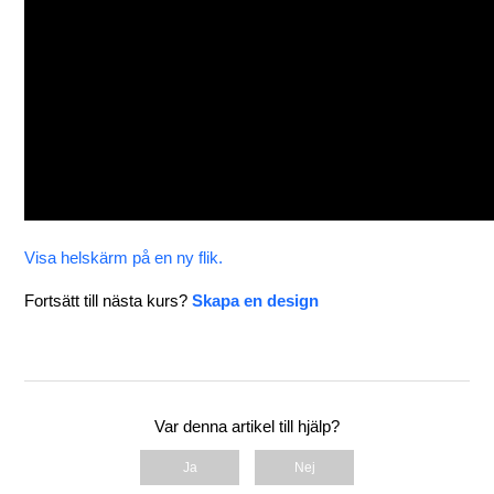
Visa helskärm på en ny flik.
Fortsätt till nästa kurs?
Skapa en design
Var denna artikel till hjälp?
Ja
Nej