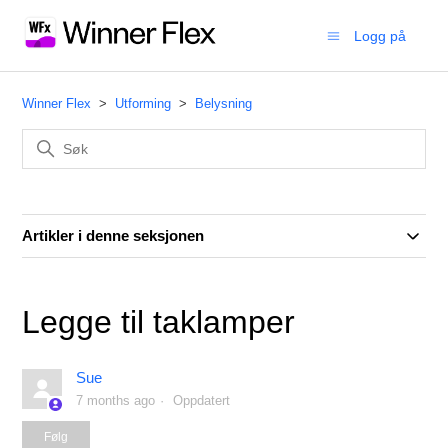
Logg på
Winner Flex
Utforming
Belysning
Artikler i denne seksjonen
Legge til taklamper
Sue
7 months ago
Oppdatert
Følges ikke av noen ennå
Følg