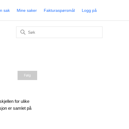
en sak
Mine saker
Fakturaspørsmål
Logg på
Følges ikke av noen ennå
Følg
kjellen for ulike
asjon er samlet på