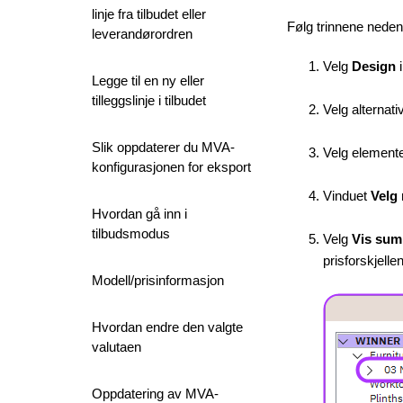
linje fra tilbudet eller
Følg trinnene nede
leverandørordren
Velg
Design
Legge til en ny eller
tilleggslinje i tilbudet
Velg alternati
Slik oppdaterer du MVA-
Velg element
konfigurasjonen for eksport
Vinduet
Velg
Hvordan gå inn i
tilbudsmodus
Velg
Vis su
prisforskjelle
Modell/prisinformasjon
Hvordan endre den valgte
valutaen
Oppdatering av MVA-