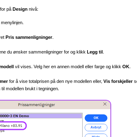
nfor på
Design
nivå:
i menylinjen.
vet
Pris sammenligninger
.
ene du ønsker sammenligninger for og klikk
Legg til
.
 modell
vil vises. Velg her en annen modell eller farge og klikk
OK
.
mmer
for å vise totalprisen på den nye modellen eller,
Vis forskjeller
s
n til modellen brukt i tegningen.