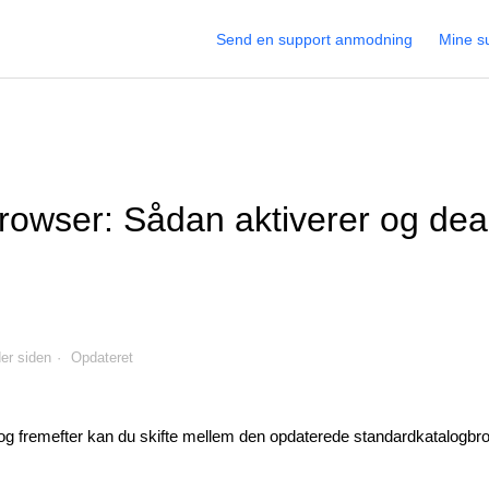
Send en support anmodning
Mine s
rowser: Sådan aktiverer og dea
er siden
Opdateret
 og fremefter kan du skifte mellem den opdaterede standardkatalogb