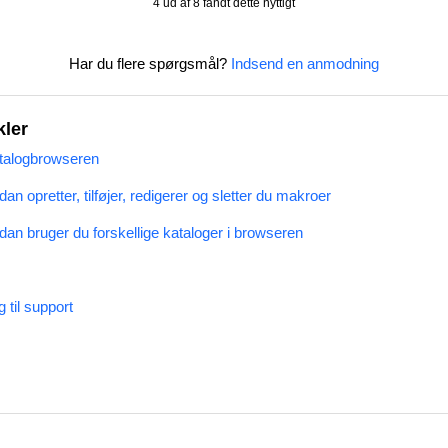
4 ud af 8 fandt dette nyttigt
Har du flere spørgsmål?
Indsend en anmodning
kler
talogbrowseren
n opretter, tilføjer, redigerer og sletter du makroer
an bruger du forskellige kataloger i browseren
 til support