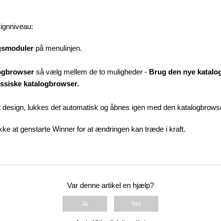
esignniveau:
gsmoduler
på menulinjen.
ogbrowser
så vælg mellem de to muligheder -
Brug den nye katalo
ssiske katalogbrowser.
et design, lukkes det automatisk og åbnes igen med den katalogbrowser
ke at genstarte Winner for at ændringen kan træde i kraft.
Var denne artikel en hjælp?
Ja
Nej