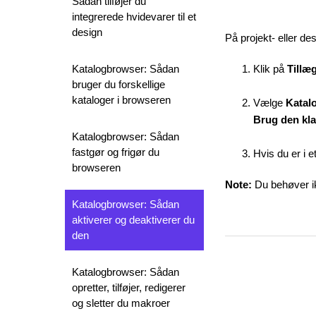
Sådan tilføjer du
integrerede hvidevarer til et
design
På projekt- eller d
Katalogbrowser: Sådan
Klik på
Tillæ
bruger du forskellige
kataloger i browseren
Vælge
Katal
Brug den kla
Katalogbrowser: Sådan
fastgør og frigør du
Hvis du er i 
browseren
Note:
Du behøver ik
Katalogbrowser: Sådan
aktiverer og deaktiverer du
den
Katalogbrowser: Sådan
opretter, tilføjer, redigerer
og sletter du makroer