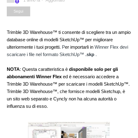
1 anno fa
Aggiornato
Non ancora seguito da nessuno
Segui
Trimble 3D Warehouse™ ti consente di scegliere tra un ampio
database online di modelli SketchUp™ per migliorare
ulteriormente i tuoi progetti.
P
er importarli in
Winner Flex devi
scaricare i file nel formato SketchUp™
.skp
.
NOTA
: Questa caratteristica è
disponibile solo per gli
abbonamenti Winner Flex
ed è necessario accedere a
Trimble 3D Warehouse™ per scaricare i modelli SketchUp™.
Trimble 3D Warehouse™, che fornisce modelli Sketchup, è
un sito web separato e Cyncly non ha alcuna autorità o
influenza su di esso.