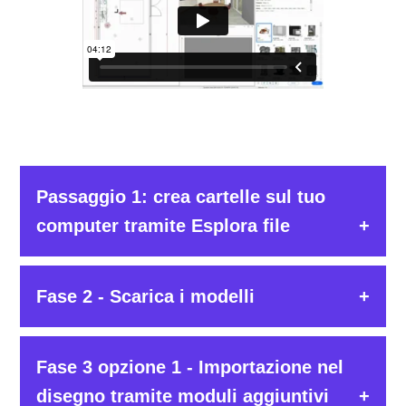
Passaggio 1: crea cartelle sul tuo
computer tramite Esplora file
Creando cartelle in cui archiviare i file dei modelli
Fase 2 - Scarica i modelli
SketchUp™ scaricati, sarà possibile accedervi
facilmente durante l'importazione in Winner.
Fase 3 opzione 1 - Importazione nel
Accedi a Trimble 3D Warehouse™ per scaricare i
modelli.
disegno tramite moduli aggiuntivi