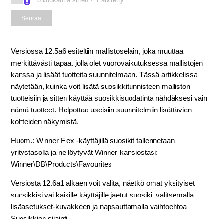
6 kuukautta sitten
Päivitetty
Ei vielä seuraajia
Seuraa
Versiossa 12.5a6 esiteltiin mallistoselain, joka muuttaa
merkittävästi tapaa, jolla olet vuorovaikutuksessa mallistojen
kanssa ja lisäät tuotteita suunnitelmaan. Tässä artikkelissa
näytetään, kuinka voit lisätä suosikkitunnisteen malliston
tuotteisiin ja sitten käyttää suosikkisuodatinta nähdäksesi vain
nämä tuotteet. Helpottaa useisiin suunnitelmiin lisättävien
kohteiden näkymistä.
Huom.: Winner Flex -käyttäjillä suosikit tallennetaan
yritystasolla ja ne löytyvät Winner-kansiostasi:
Winner\DB\Products\Favourites
Versiosta 12.6a1 alkaen voit valita, näetkö omat yksityiset
suosikkisi vai kaikille käyttäjille jaetut suosikit valitsemalla
lisäasetukset-kuvakkeen ja napsauttamalla vaihtoehtoa
Suosikkien sijainti.